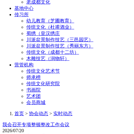
老成都文化
基地中心
传习所
幼儿教育（芝圃教育）
传统文化（杜甫酒业）
蜀绣（皇汉绣庄
川派盆景制作技艺（三邑园艺）
川派盆景制作技艺（秀丽东方）
传统文化（成都十二坊）
木雕技艺（润物轩）
营管机构
传统文化艺术节
师承榜
传统文化研究院
书画院
艺术团
会员商城
首页
>
协会动态
>
实时动态
我会召开专项整顿整改工作会议
2026/07/20