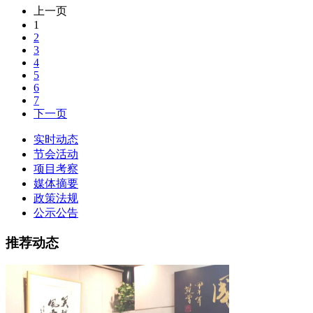
上一页
1
2
3
4
5
6
7
下一页
实时动态
节会活动
项目考察
媒体摘要
政策法规
公示公告
推荐动态