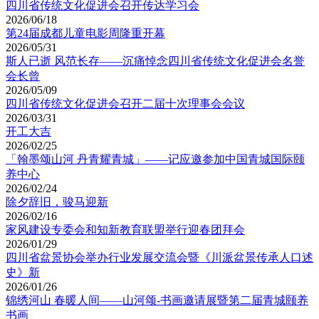
四川省传统文化促进会召开传达学习会
2026/06/18
第24届成都儿童电影周隆重开幕
2026/05/31
斯人已逝 风范长存——沉痛悼念四川省传统文化促进会名誉
会长曾
2026/05/09
四川省传统文化促进会召开二届十次理事会会议
2026/03/31
开工大吉
2026/02/25
「翰墨颂山河 丹青耀青城」——记应邀参加中国青城国际颐
养中心
2026/02/24
除夕辞旧，骏马迎新
2026/02/16
家风建设专委会和知新教育联盟举行迎春团拜会
2026/01/29
四川省盆景协会举办行业发展交流会暨《川派盆景传承人口述
史》新
2026/01/26
锦绣河山 春暖人间——山河颂-书画邀请展暨第二届青城颐养
书画