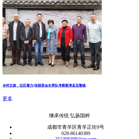
乡村文旅，社区着力||张丽君会长带队考察新津县宝墩镇
更多
继承传统 弘扬国粹
成都市青羊区青羊正街9号
028-86140389
251398398@qq.com