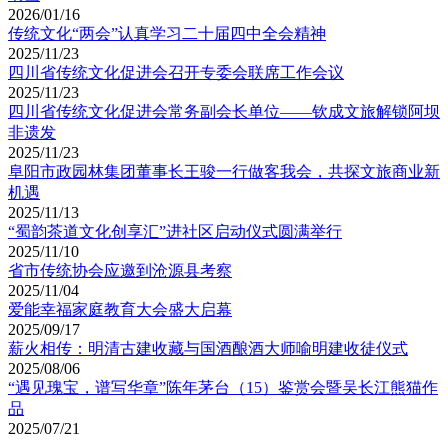
2026/01/16
传统文化“两会”认真学习二十届四中全会精神
2025/11/23
四川省传统文化促进会召开专委会联席工作会议
2025/11/23
四川省传统文化促进会常务副会长单位——钦成文旅解锁阿坝
非遗发
2025/11/23
阜阳市政园林集团董事长王骏一行做客我会，共探文旅商业新
机遇
2025/11/13
“蜀韵茶道文化创享汇”进社区启动仪式圆满举行
2025/11/10
省市传统协会应邀到沧源县考察
2025/11/04
爱能幸福家庭教育大会盛大启幕
2025/09/17
薪火相传：明清古建收藏与国酒酿酒大师喻明建收徒仪式
2025/08/06
“遇见瑰宝，谱写华章”陈年茅台（15）鉴赏会暨吴长江熊猫作
品
2025/07/21