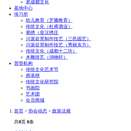
老成都文化
基地中心
传习所
幼儿教育（芝圃教育）
传统文化（杜甫酒业）
蜀绣（皇汉绣庄
川派盆景制作技艺（三邑园艺）
川派盆景制作技艺（秀丽东方）
传统文化（成都十二坊）
木雕技艺（润物轩）
营管机构
传统文化艺术节
师承榜
传统文化研究院
书画院
艺术团
会员商城
首页
>
协会动态
>
政策法规
共
0
页
0
条