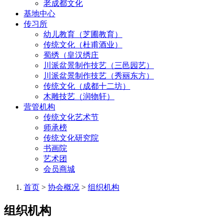
老成都文化
基地中心
传习所
幼儿教育（芝圃教育）
传统文化（杜甫酒业）
蜀绣（皇汉绣庄
川派盆景制作技艺（三邑园艺）
川派盆景制作技艺（秀丽东方）
传统文化（成都十二坊）
木雕技艺（润物轩）
营管机构
传统文化艺术节
师承榜
传统文化研究院
书画院
艺术团
会员商城
首页
>
协会概况
>
组织机构
组织机构