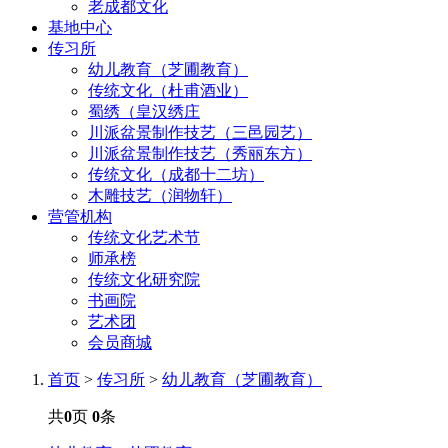
老成都文化
基地中心
传习所
幼儿教育（芝圃教育）
传统文化（杜甫酒业）
蜀绣（皇汉绣庄
川派盆景制作技艺（三邑园艺）
川派盆景制作技艺（秀丽东方）
传统文化（成都十二坊）
木雕技艺（润物轩）
营管机构
传统文化艺术节
师承榜
传统文化研究院
书画院
艺术团
会员商城
首页
>
传习所
>
幼儿教育（芝圃教育）
共
0
页
0
条