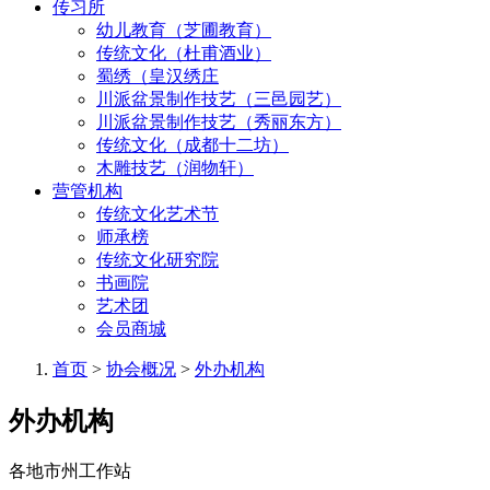
传习所
幼儿教育（芝圃教育）
传统文化（杜甫酒业）
蜀绣（皇汉绣庄
川派盆景制作技艺（三邑园艺）
川派盆景制作技艺（秀丽东方）
传统文化（成都十二坊）
木雕技艺（润物轩）
营管机构
传统文化艺术节
师承榜
传统文化研究院
书画院
艺术团
会员商城
首页
>
协会概况
>
外办机构
外办机构
各地市州工作站