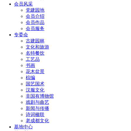
会员风采
党建园地
会员介绍
会员作品
会员服务
专委会
古建园林
文化和旅游
名特餐饮
工艺品
书画
花木盆景
棕编
国艺国术
汉服文化
非国有博物馆
戏剧与曲艺
新闻与传播
诗词楹联
老成都文化
基地中心