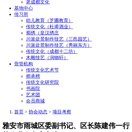
老成都文化
基地中心
传习所
幼儿教育（芝圃教育）
传统文化（杜甫酒业）
蜀绣（皇汉绣庄
川派盆景制作技艺（三邑园艺）
川派盆景制作技艺（秀丽东方）
传统文化（成都十二坊）
木雕技艺（润物轩）
营管机构
传统文化艺术节
师承榜
传统文化研究院
书画院
艺术团
会员商城
首页
>
协会动态
>
项目考察
雅安市雨城区委副书记、区长陈建伟一行