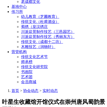
老成都文化
基地中心
传习所
幼儿教育（芝圃教育）
传统文化（杜甫酒业）
蜀绣（皇汉绣庄
川派盆景制作技艺（三邑园艺）
川派盆景制作技艺（秀丽东方）
传统文化（成都十二坊）
木雕技艺（润物轩）
营管机构
传统文化艺术节
师承榜
传统文化研究院
书画院
艺术团
会员商城
首页
>
协会动态
>
实时动态
叶星生收藏馆开馆仪式在崇州唐风蜀韵景