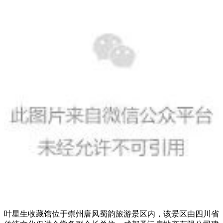
叶星生收藏馆位于崇州唐风蜀韵旅游景区内，该景区由四川省