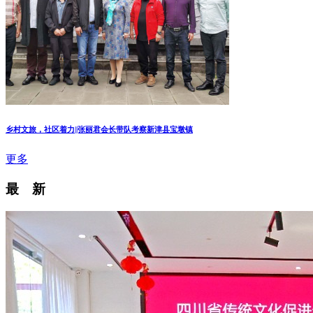
乡村文旅，社区着力||张丽君会长带队考察新津县宝墩镇
更多
最 新